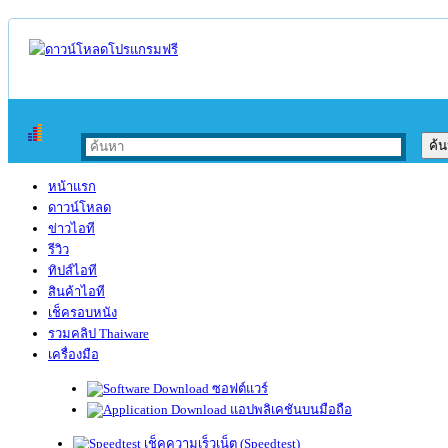
หน้าแรก
ดาวน์โหลด
ข่าวไอที
รีวิว
ทิปส์ไอที
สินค้าไอที
เช็ครอบหนัง
รวมคลิป Thaiware
เครื่องมือ
ซอฟต์แวร์
แอปพลิเคชันบนมือถือ
เช็คความเร็วเน็ต (Speedtest)