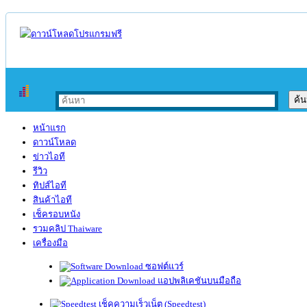
หน้าแรก
ดาวน์โหลด
ข่าวไอที
รีวิว
ทิปส์ไอที
สินค้าไอที
เช็ครอบหนัง
รวมคลิป Thaiware
เครื่องมือ
ซอฟต์แวร์
แอปพลิเคชันบนมือถือ
เช็คความเร็วเน็ต (Speedtest)