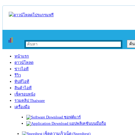
หน้าแรก
ดาวน์โหลด
ข่าวไอที
รีวิว
ทิปส์ไอที
สินค้าไอที
เช็ครอบหนัง
รวมคลิป Thaiware
เครื่องมือ
ซอฟต์แวร์
แอปพลิเคชันบนมือถือ
เช็คความเร็วเน็ต (Speedtest)