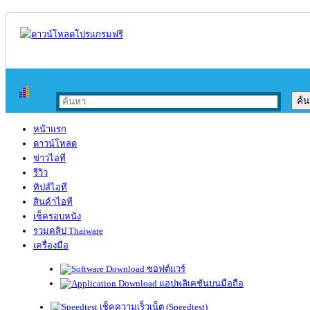
หน้าแรก
ดาวน์โหลด
ข่าวไอที
รีวิว
ทิปส์ไอที
สินค้าไอที
เช็ครอบหนัง
รวมคลิป Thaiware
เครื่องมือ
ซอฟต์แวร์
แอปพลิเคชันบนมือถือ
เช็คความเร็วเน็ต (Speedtest)