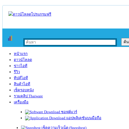
หน้าแรก
ดาวน์โหลด
ข่าวไอที
รีวิว
ทิปส์ไอที
สินค้าไอที
เช็ครอบหนัง
รวมคลิป Thaiware
เครื่องมือ
ซอฟต์แวร์
แอปพลิเคชันบนมือถือ
เช็คความเร็วเน็ต (Speedtest)