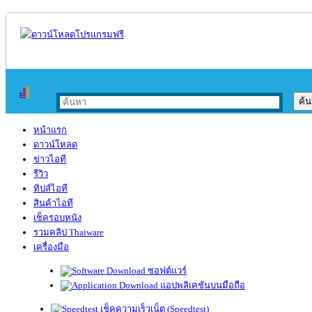
หน้าแรก
ดาวน์โหลด
ข่าวไอที
รีวิว
ทิปส์ไอที
สินค้าไอที
เช็ครอบหนัง
รวมคลิป Thaiware
เครื่องมือ
ซอฟต์แวร์
แอปพลิเคชันบนมือถือ
เช็คความเร็วเน็ต (Speedtest)