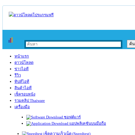
หน้าแรก
ดาวน์โหลด
ข่าวไอที
รีวิว
ทิปส์ไอที
สินค้าไอที
เช็ครอบหนัง
รวมคลิป Thaiware
เครื่องมือ
ซอฟต์แวร์
แอปพลิเคชันบนมือถือ
เช็คความเร็วเน็ต (Speedtest)