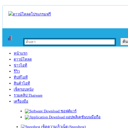
หน้าแรก
ดาวน์โหลด
ข่าวไอที
รีวิว
ทิปส์ไอที
สินค้าไอที
เช็ครอบหนัง
รวมคลิป Thaiware
เครื่องมือ
ซอฟต์แวร์
แอปพลิเคชันบนมือถือ
เช็คความเร็วเน็ต (Speedtest)