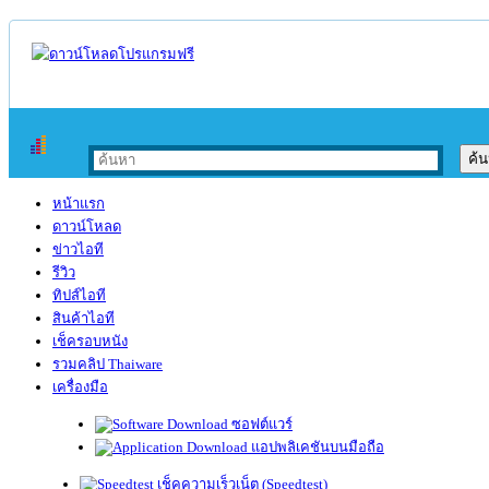
หน้าแรก
ดาวน์โหลด
ข่าวไอที
รีวิว
ทิปส์ไอที
สินค้าไอที
เช็ครอบหนัง
รวมคลิป Thaiware
เครื่องมือ
ซอฟต์แวร์
แอปพลิเคชันบนมือถือ
เช็คความเร็วเน็ต (Speedtest)