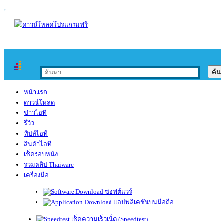
หน้าแรก
ดาวน์โหลด
ข่าวไอที
รีวิว
ทิปส์ไอที
สินค้าไอที
เช็ครอบหนัง
รวมคลิป Thaiware
เครื่องมือ
ซอฟต์แวร์
แอปพลิเคชันบนมือถือ
เช็คความเร็วเน็ต (Speedtest)