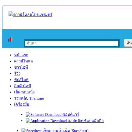
หน้าแรก
ดาวน์โหลด
ข่าวไอที
รีวิว
ทิปส์ไอที
สินค้าไอที
เช็ครอบหนัง
รวมคลิป Thaiware
เครื่องมือ
ซอฟต์แวร์
แอปพลิเคชันบนมือถือ
เช็คความเร็วเน็ต (Speedtest)