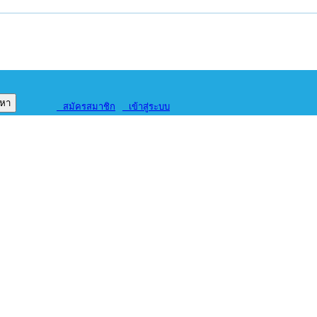
สมัครสมาชิก
เข้าสู่ระบบ