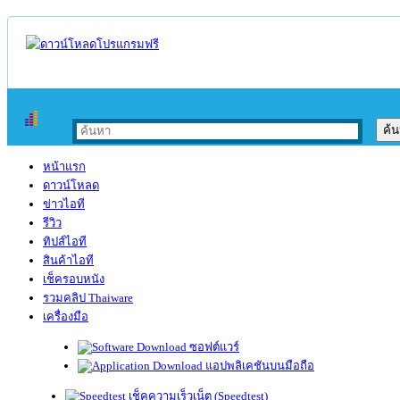
หน้าแรก
ดาวน์โหลด
ข่าวไอที
รีวิว
ทิปส์ไอที
สินค้าไอที
เช็ครอบหนัง
รวมคลิป Thaiware
เครื่องมือ
ซอฟต์แวร์
แอปพลิเคชันบนมือถือ
เช็คความเร็วเน็ต (Speedtest)