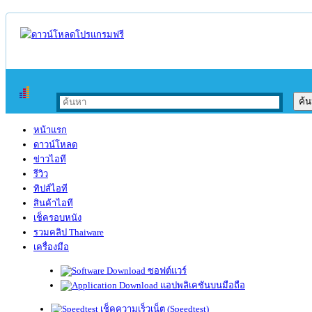
หน้าแรก
ดาวน์โหลด
ข่าวไอที
รีวิว
ทิปส์ไอที
สินค้าไอที
เช็ครอบหนัง
รวมคลิป Thaiware
เครื่องมือ
ซอฟต์แวร์
แอปพลิเคชันบนมือถือ
เช็คความเร็วเน็ต (Speedtest)