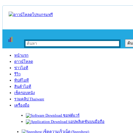
หน้าแรก
ดาวน์โหลด
ข่าวไอที
รีวิว
ทิปส์ไอที
สินค้าไอที
เช็ครอบหนัง
รวมคลิป Thaiware
เครื่องมือ
ซอฟต์แวร์
แอปพลิเคชันบนมือถือ
เช็คความเร็วเน็ต (Speedtest)