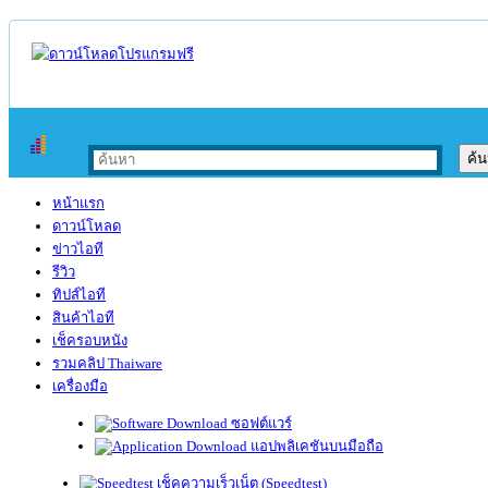
หน้าแรก
ดาวน์โหลด
ข่าวไอที
รีวิว
ทิปส์ไอที
สินค้าไอที
เช็ครอบหนัง
รวมคลิป Thaiware
เครื่องมือ
ซอฟต์แวร์
แอปพลิเคชันบนมือถือ
เช็คความเร็วเน็ต (Speedtest)