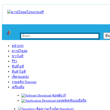
หน้าแรก
ดาวน์โหลด
ข่าวไอที
รีวิว
ทิปส์ไอที
สินค้าไอที
เช็ครอบหนัง
รวมคลิป Thaiware
เครื่องมือ
ซอฟต์แวร์
แอปพลิเคชันบนมือถือ
เช็คความเร็วเน็ต (Speedtest)