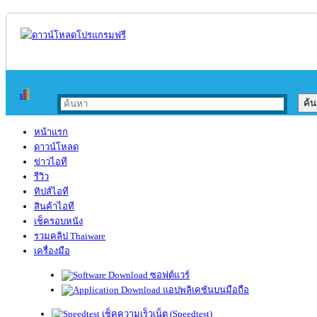
หน้าแรก
ดาวน์โหลด
ข่าวไอที
รีวิว
ทิปส์ไอที
สินค้าไอที
เช็ครอบหนัง
รวมคลิป Thaiware
เครื่องมือ
ซอฟต์แวร์
แอปพลิเคชันบนมือถือ
เช็คความเร็วเน็ต (Speedtest)