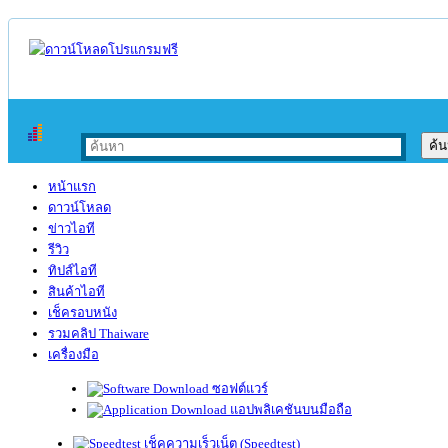
หน้าแรก
ดาวน์โหลด
ข่าวไอที
รีวิว
ทิปส์ไอที
สินค้าไอที
เช็ครอบหนัง
รวมคลิป Thaiware
เครื่องมือ
ซอฟต์แวร์
แอปพลิเคชันบนมือถือ
เช็คความเร็วเน็ต (Speedtest)