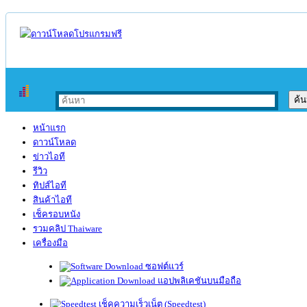
หน้าแรก
ดาวน์โหลด
ข่าวไอที
รีวิว
ทิปส์ไอที
สินค้าไอที
เช็ครอบหนัง
รวมคลิป Thaiware
เครื่องมือ
ซอฟต์แวร์
แอปพลิเคชันบนมือถือ
เช็คความเร็วเน็ต (Speedtest)