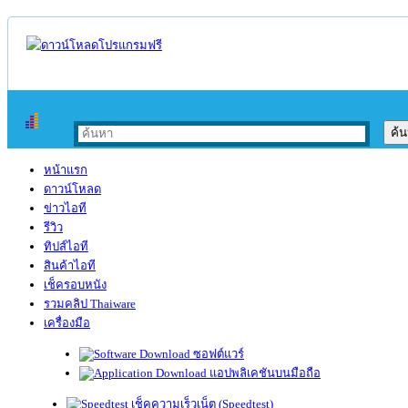
หน้าแรก
ดาวน์โหลด
ข่าวไอที
รีวิว
ทิปส์ไอที
สินค้าไอที
เช็ครอบหนัง
รวมคลิป Thaiware
เครื่องมือ
ซอฟต์แวร์
แอปพลิเคชันบนมือถือ
เช็คความเร็วเน็ต (Speedtest)