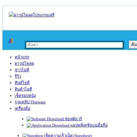
หน้าแรก
ดาวน์โหลด
ข่าวไอที
รีวิว
ทิปส์ไอที
สินค้าไอที
เช็ครอบหนัง
รวมคลิป Thaiware
เครื่องมือ
ซอฟต์แวร์
แอปพลิเคชันบนมือถือ
เช็คความเร็วเน็ต (Speedtest)