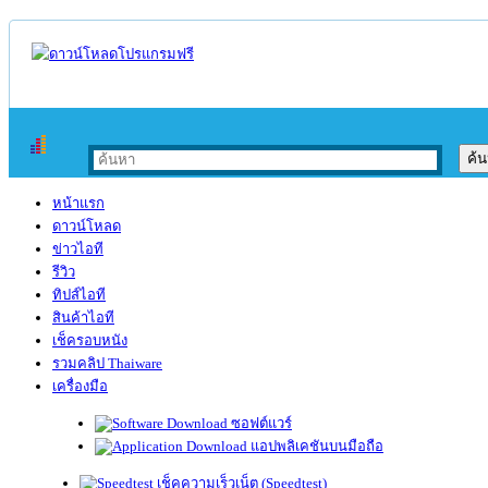
หน้าแรก
ดาวน์โหลด
ข่าวไอที
รีวิว
ทิปส์ไอที
สินค้าไอที
เช็ครอบหนัง
รวมคลิป Thaiware
เครื่องมือ
ซอฟต์แวร์
แอปพลิเคชันบนมือถือ
เช็คความเร็วเน็ต (Speedtest)