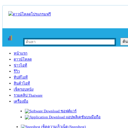
หน้าแรก
ดาวน์โหลด
ข่าวไอที
รีวิว
ทิปส์ไอที
สินค้าไอที
เช็ครอบหนัง
รวมคลิป Thaiware
เครื่องมือ
ซอฟต์แวร์
แอปพลิเคชันบนมือถือ
เช็คความเร็วเน็ต (Speedtest)