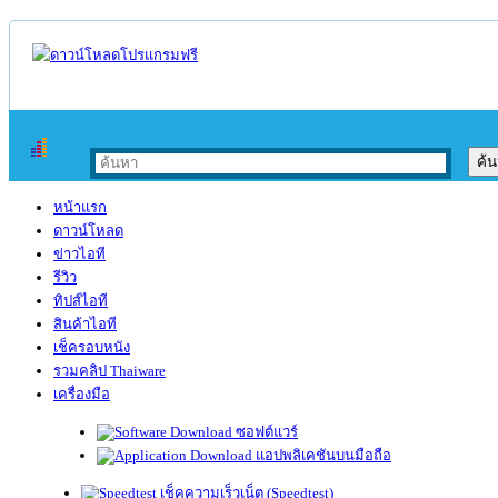
หน้าแรก
ดาวน์โหลด
ข่าวไอที
รีวิว
ทิปส์ไอที
สินค้าไอที
เช็ครอบหนัง
รวมคลิป Thaiware
เครื่องมือ
ซอฟต์แวร์
แอปพลิเคชันบนมือถือ
เช็คความเร็วเน็ต (Speedtest)