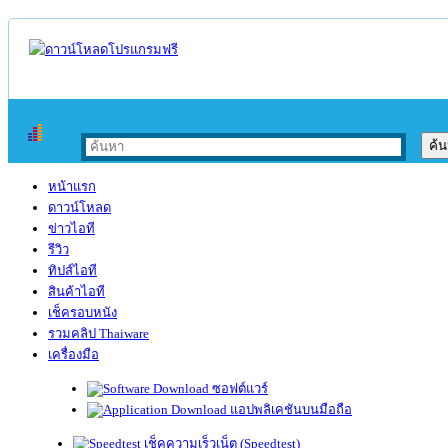
หน้าแรก
ดาวน์โหลด
ข่าวไอที
รีวิว
ทิปส์ไอที
สินค้าไอที
เช็ครอบหนัง
รวมคลิป Thaiware
เครื่องมือ
ซอฟต์แวร์
แอปพลิเคชันบนมือถือ
เช็คความเร็วเน็ต (Speedtest)