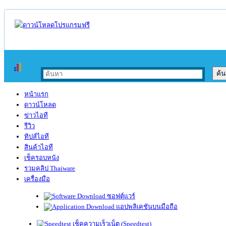
หน้าแรก
ดาวน์โหลด
ข่าวไอที
รีวิว
ทิปส์ไอที
สินค้าไอที
เช็ครอบหนัง
รวมคลิป Thaiware
เครื่องมือ
ซอฟต์แวร์
แอปพลิเคชันบนมือถือ
เช็คความเร็วเน็ต (Speedtest)