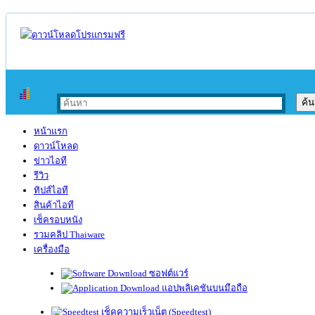
หน้าแรก
ดาวน์โหลด
ข่าวไอที
รีวิว
ทิปส์ไอที
สินค้าไอที
เช็ครอบหนัง
รวมคลิป Thaiware
เครื่องมือ
ซอฟต์แวร์
แอปพลิเคชันบนมือถือ
เช็คความเร็วเน็ต (Speedtest)