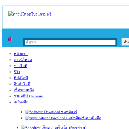
หน้าแรก
ดาวน์โหลด
ข่าวไอที
รีวิว
ทิปส์ไอที
สินค้าไอที
เช็ครอบหนัง
รวมคลิป Thaiware
เครื่องมือ
ซอฟต์แวร์
แอปพลิเคชันบนมือถือ
เช็คความเร็วเน็ต (Speedtest)