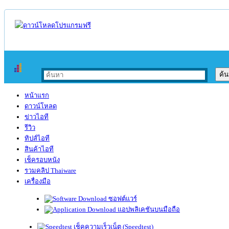
หน้าแรก
ดาวน์โหลด
ข่าวไอที
รีวิว
ทิปส์ไอที
สินค้าไอที
เช็ครอบหนัง
รวมคลิป Thaiware
เครื่องมือ
ซอฟต์แวร์
แอปพลิเคชันบนมือถือ
เช็คความเร็วเน็ต (Speedtest)