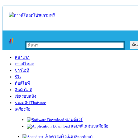
หน้าแรก
ดาวน์โหลด
ข่าวไอที
รีวิว
ทิปส์ไอที
สินค้าไอที
เช็ครอบหนัง
รวมคลิป Thaiware
เครื่องมือ
ซอฟต์แวร์
แอปพลิเคชันบนมือถือ
เช็คความเร็วเน็ต (Speedtest)