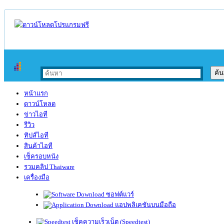
หน้าแรก
ดาวน์โหลด
ข่าวไอที
รีวิว
ทิปส์ไอที
สินค้าไอที
เช็ครอบหนัง
รวมคลิป Thaiware
เครื่องมือ
ซอฟต์แวร์
แอปพลิเคชันบนมือถือ
เช็คความเร็วเน็ต (Speedtest)