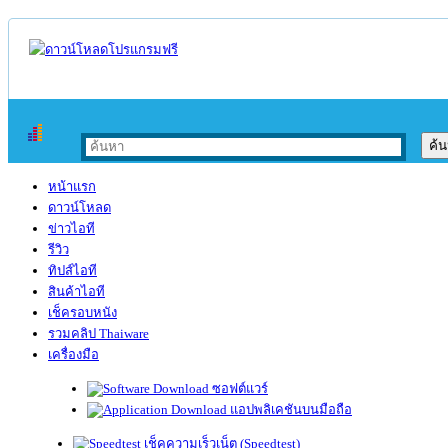
หน้าแรก
ดาวน์โหลด
ข่าวไอที
รีวิว
ทิปส์ไอที
สินค้าไอที
เช็ครอบหนัง
รวมคลิป Thaiware
เครื่องมือ
ซอฟต์แวร์
แอปพลิเคชันบนมือถือ
เช็คความเร็วเน็ต (Speedtest)