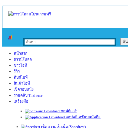
หน้าแรก
ดาวน์โหลด
ข่าวไอที
รีวิว
ทิปส์ไอที
สินค้าไอที
เช็ครอบหนัง
รวมคลิป Thaiware
เครื่องมือ
ซอฟต์แวร์
แอปพลิเคชันบนมือถือ
เช็คความเร็วเน็ต (Speedtest)