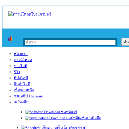
หน้าแรก
ดาวน์โหลด
ข่าวไอที
รีวิว
ทิปส์ไอที
สินค้าไอที
เช็ครอบหนัง
รวมคลิป Thaiware
เครื่องมือ
ซอฟต์แวร์
แอปพลิเคชันบนมือถือ
เช็คความเร็วเน็ต (Speedtest)