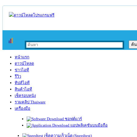
หน้าแรก
ดาวน์โหลด
ข่าวไอที
รีวิว
ทิปส์ไอที
สินค้าไอที
เช็ครอบหนัง
รวมคลิป Thaiware
เครื่องมือ
ซอฟต์แวร์
แอปพลิเคชันบนมือถือ
เช็คความเร็วเน็ต (Speedtest)