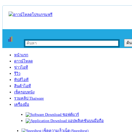
หน้าแรก
ดาวน์โหลด
ข่าวไอที
รีวิว
ทิปส์ไอที
สินค้าไอที
เช็ครอบหนัง
รวมคลิป Thaiware
เครื่องมือ
ซอฟต์แวร์
แอปพลิเคชันบนมือถือ
เช็คความเร็วเน็ต (Speedtest)