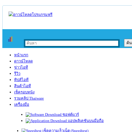
หน้าแรก
ดาวน์โหลด
ข่าวไอที
รีวิว
ทิปส์ไอที
สินค้าไอที
เช็ครอบหนัง
รวมคลิป Thaiware
เครื่องมือ
ซอฟต์แวร์
แอปพลิเคชันบนมือถือ
เช็คความเร็วเน็ต (Speedtest)