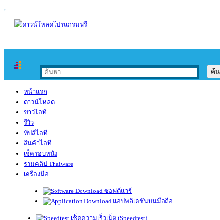
หน้าแรก
ดาวน์โหลด
ข่าวไอที
รีวิว
ทิปส์ไอที
สินค้าไอที
เช็ครอบหนัง
รวมคลิป Thaiware
เครื่องมือ
ซอฟต์แวร์
แอปพลิเคชันบนมือถือ
เช็คความเร็วเน็ต (Speedtest)