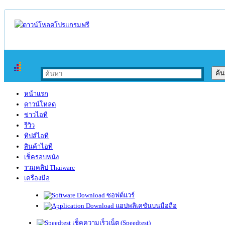
หน้าแรก
ดาวน์โหลด
ข่าวไอที
รีวิว
ทิปส์ไอที
สินค้าไอที
เช็ครอบหนัง
รวมคลิป Thaiware
เครื่องมือ
ซอฟต์แวร์
แอปพลิเคชันบนมือถือ
เช็คความเร็วเน็ต (Speedtest)