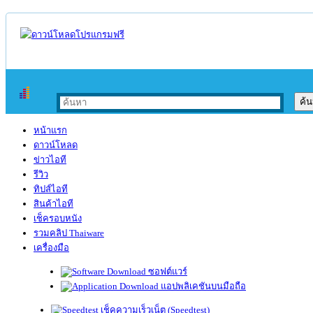
หน้าแรก
ดาวน์โหลด
ข่าวไอที
รีวิว
ทิปส์ไอที
สินค้าไอที
เช็ครอบหนัง
รวมคลิป Thaiware
เครื่องมือ
ซอฟต์แวร์
แอปพลิเคชันบนมือถือ
เช็คความเร็วเน็ต (Speedtest)