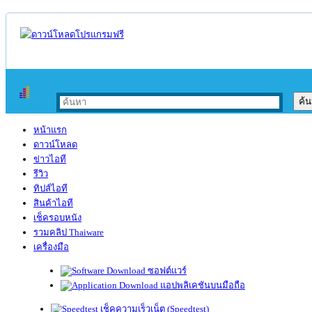
หน้าแรก
ดาวน์โหลด
ข่าวไอที
รีวิว
ทิปส์ไอที
สินค้าไอที
เช็ครอบหนัง
รวมคลิป Thaiware
เครื่องมือ
ซอฟต์แวร์
แอปพลิเคชันบนมือถือ
เช็คความเร็วเน็ต (Speedtest)