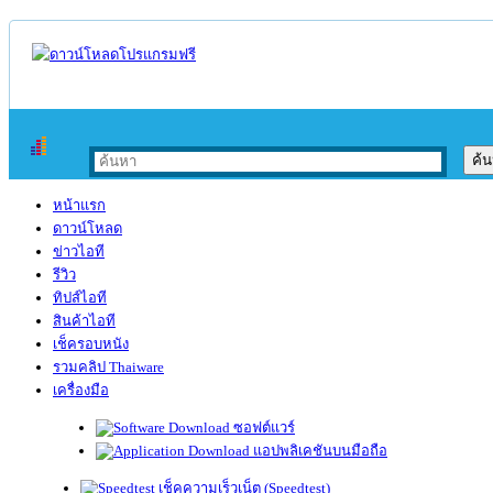
หน้าแรก
ดาวน์โหลด
ข่าวไอที
รีวิว
ทิปส์ไอที
สินค้าไอที
เช็ครอบหนัง
รวมคลิป Thaiware
เครื่องมือ
ซอฟต์แวร์
แอปพลิเคชันบนมือถือ
เช็คความเร็วเน็ต (Speedtest)