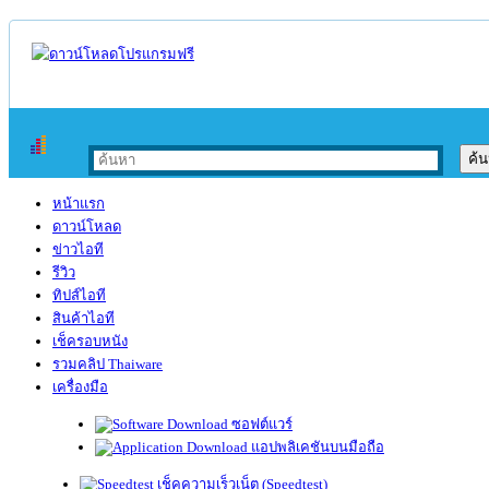
หน้าแรก
ดาวน์โหลด
ข่าวไอที
รีวิว
ทิปส์ไอที
สินค้าไอที
เช็ครอบหนัง
รวมคลิป Thaiware
เครื่องมือ
ซอฟต์แวร์
แอปพลิเคชันบนมือถือ
เช็คความเร็วเน็ต (Speedtest)