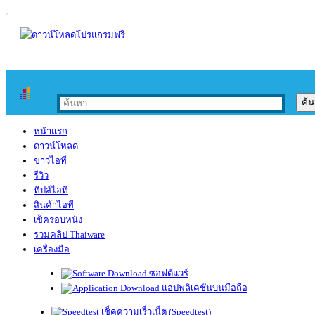
หน้าแรก
ดาวน์โหลด
ข่าวไอที
รีวิว
ทิปส์ไอที
สินค้าไอที
เช็ครอบหนัง
รวมคลิป Thaiware
เครื่องมือ
ซอฟต์แวร์
แอปพลิเคชันบนมือถือ
เช็คความเร็วเน็ต (Speedtest)