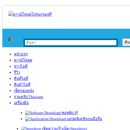
หน้าแรก
ดาวน์โหลด
ข่าวไอที
รีวิว
ทิปส์ไอที
สินค้าไอที
เช็ครอบหนัง
รวมคลิป Thaiware
เครื่องมือ
ซอฟต์แวร์
แอปพลิเคชันบนมือถือ
เช็คความเร็วเน็ต (Speedtest)