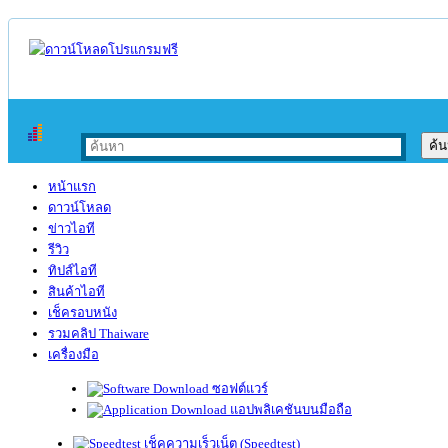
หน้าแรก
ดาวน์โหลด
ข่าวไอที
รีวิว
ทิปส์ไอที
สินค้าไอที
เช็ครอบหนัง
รวมคลิป Thaiware
เครื่องมือ
ซอฟต์แวร์
แอปพลิเคชันบนมือถือ
เช็คความเร็วเน็ต (Speedtest)