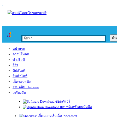
หน้าแรก
ดาวน์โหลด
ข่าวไอที
รีวิว
ทิปส์ไอที
สินค้าไอที
เช็ครอบหนัง
รวมคลิป Thaiware
เครื่องมือ
ซอฟต์แวร์
แอปพลิเคชันบนมือถือ
เช็คความเร็วเน็ต (Speedtest)