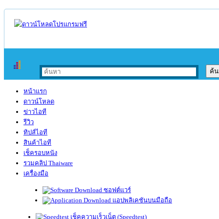
หน้าแรก
ดาวน์โหลด
ข่าวไอที
รีวิว
ทิปส์ไอที
สินค้าไอที
เช็ครอบหนัง
รวมคลิป Thaiware
เครื่องมือ
ซอฟต์แวร์
แอปพลิเคชันบนมือถือ
เช็คความเร็วเน็ต (Speedtest)