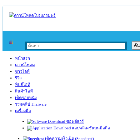
หน้าแรก
ดาวน์โหลด
ข่าวไอที
รีวิว
ทิปส์ไอที
สินค้าไอที
เช็ครอบหนัง
รวมคลิป Thaiware
เครื่องมือ
ซอฟต์แวร์
แอปพลิเคชันบนมือถือ
เช็คความเร็วเน็ต (Speedtest)